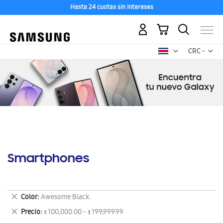
Hasta 24 cuotas sin intereses
Mi carrito
Mon
CRC -
colón
costarricen
Smartphones
Eliminar
Color
Awesome Black.
este
Eliminar
Precio
¢ 100,000.00 - ¢ 199,999.99
artículo
este