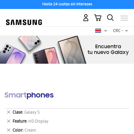
Hasta 24 cuotas sin intereses
Mi carrito
Mon
CRC -
colón
costarricen
Smartphones
Eliminar
Clase
Galaxy S
este
Eliminar
Feature
HD Display
artículo
este
Eliminar
Color
Cream
artículo