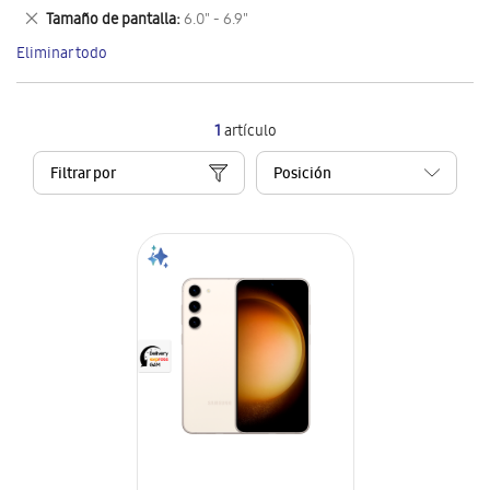
este
Eliminar
Tamaño de pantalla
6.0" - 6.9"
artículo
este
Eliminar todo
artículo
1
artículo
Filtrar por