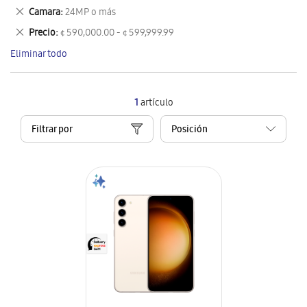
este
Eliminar
Camara
24MP o más
artículo
este
Eliminar
Precio
¢ 590,000.00 - ¢ 599,999.99
artículo
este
Eliminar todo
artículo
1
artículo
Filtrar por