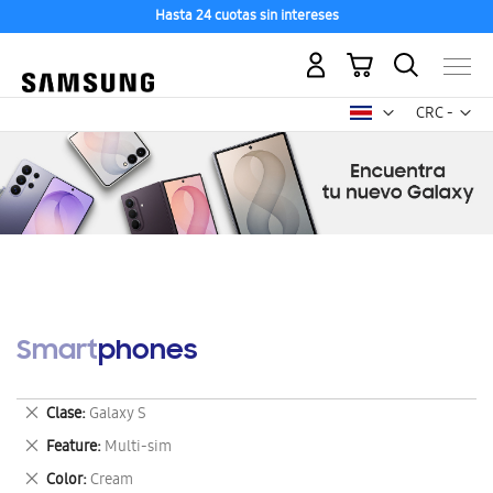
Hasta 24 cuotas sin intereses
Mi carrito
Mon
CRC -
colón
costarricen
Smartphones
Eliminar
Clase
Galaxy S
este
Eliminar
Feature
Multi-sim
artículo
este
Eliminar
Color
Cream
artículo