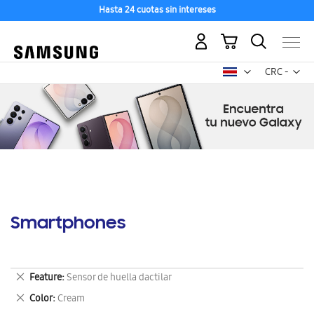
Hasta 24 cuotas sin intereses
Mi carrito
Mon
CRC -
colón
costarricen
Smartphones
Eliminar
Feature
Sensor de huella dactilar
este
Eliminar
Color
Cream
artículo
este