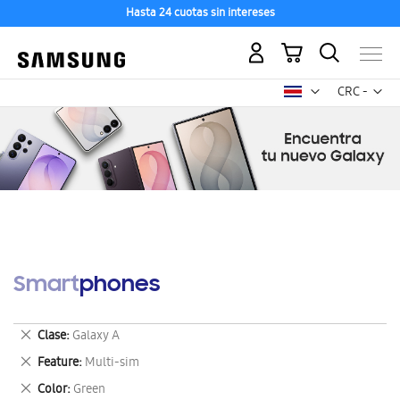
Hasta 24 cuotas sin intereses
Mi carrito
Mon
CRC -
colón
costarricen
Smartphones
Eliminar
Clase
Galaxy A
este
Eliminar
Feature
Multi-sim
artículo
este
Eliminar
Color
Green
artículo