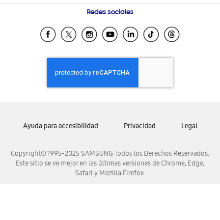
Condiciones de Compra
Preguntas Frecuentes
Samsung Costa Rica
Redes sociales
Tiendas Cercanas
Samsung Ecuador
Samsung El Salvador
Samsung Guatemala
Samsung Honduras
Samsung Nicaragua
Samsung Panamá
Samsung República Dominicana
Ayuda para accesibilidad
Privacidad
Legal
Samsung Venezuela
Copyright© 1995-2025 SAMSUNG Todos los Derechos Reservados.
Este sitio se ve mejor en las últimas versiones de Chrome, Edge,
Safari y Mozilla Firefox.