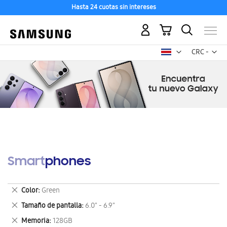
Hasta 24 cuotas sin intereses
Mi carrito
Mon
CRC -
colón
costarricen
Smartphones
Eliminar
Color
Green
este
Eliminar
Tamaño de pantalla
6.0" - 6.9"
artículo
este
Eliminar
Memoria
128GB
artículo