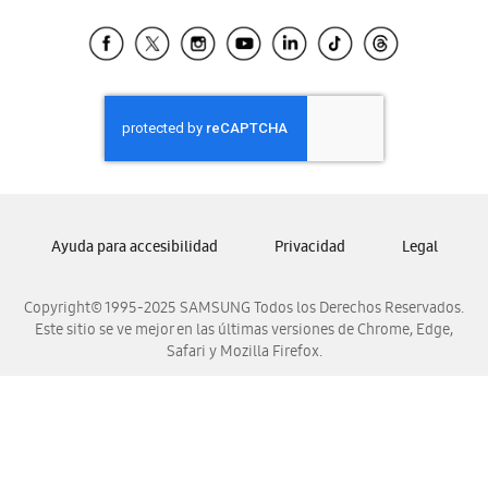
Tiendas Cercanas
Samsung Ecuador
Samsung El Salvador
Samsung Guatemala
Samsung Honduras
Samsung Nicaragua
Samsung Panamá
Samsung República Dominicana
Ayuda para accesibilidad
Privacidad
Legal
Samsung Venezuela
Copyright© 1995-2025 SAMSUNG Todos los Derechos Reservados.
Este sitio se ve mejor en las últimas versiones de Chrome, Edge,
Safari y Mozilla Firefox.