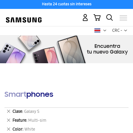
Hasta 24 cuotas sin intereses
Mi carrito
Mon
CRC -
colón
costarricen
Smartphones
Eliminar
Clase
Galaxy S
este
Eliminar
Feature
Multi-sim
artículo
este
Eliminar
Color
White
artículo