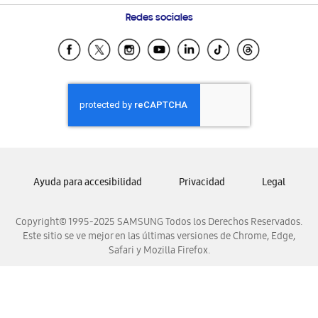
Condiciones de Compra
Preguntas Frecuentes
Samsung Costa Rica
Redes sociales
Tiendas Cercanas
Samsung Ecuador
Samsung El Salvador
Samsung Guatemala
Samsung Honduras
Samsung Nicaragua
Samsung Panamá
Samsung República Dominicana
Ayuda para accesibilidad
Privacidad
Legal
Samsung Venezuela
Copyright© 1995-2025 SAMSUNG Todos los Derechos Reservados.
Este sitio se ve mejor en las últimas versiones de Chrome, Edge,
Safari y Mozilla Firefox.