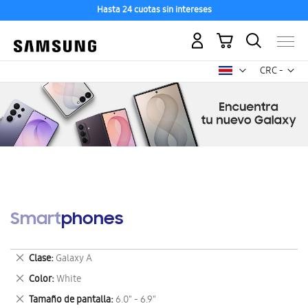
Hasta 24 cuotas sin intereses
Mi carrito
Mon
CRC -
colón
costarricen
Smartphones
Eliminar
Clase
Galaxy A
este
Eliminar
Color
White
artículo
este
Eliminar
Tamaño de pantalla
6.0" - 6.9"
artículo