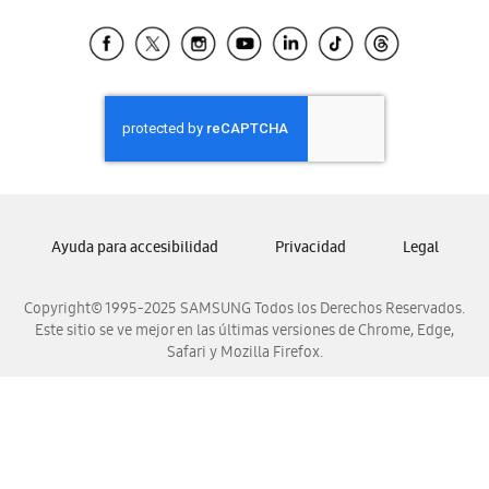
Tiendas Cercanas
Samsung Ecuador
Samsung El Salvador
Samsung Guatemala
Samsung Honduras
Samsung Nicaragua
Samsung Panamá
Samsung República Dominicana
Ayuda para accesibilidad
Privacidad
Legal
Samsung Venezuela
Copyright© 1995-2025 SAMSUNG Todos los Derechos Reservados.
Este sitio se ve mejor en las últimas versiones de Chrome, Edge,
Safari y Mozilla Firefox.