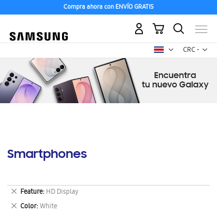
Compra ahora con ENVÍO GRATIS
Mi carrito
Mon
CRC -
colón
costarricen
Smartphones
Eliminar
Feature
HD Display
este
Eliminar
Color
White
artículo
este