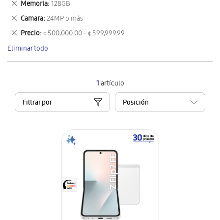
Eliminar
Memoria
128GB
artículo
este
Eliminar
Camara
24MP o más
artículo
este
Eliminar
Precio
¢ 500,000.00 - ¢ 599,999.99
artículo
este
Eliminar todo
artículo
1
artículo
Filtrar por