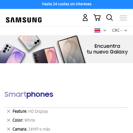
Hasta 24 cuotas sin intereses
Mi carrito
Mon
CRC -
colón
costarricen
Smartphones
Eliminar
Feature
HD Display
este
Eliminar
Color
White
artículo
este
Eliminar
Camara
24MP o más
artículo