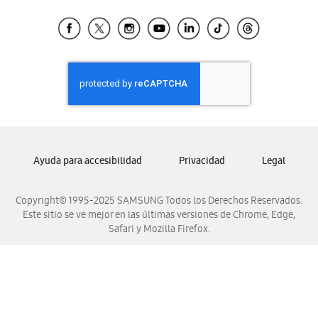
Tiendas Cercanas
Samsung Ecuador
Samsung El Salvador
Samsung Guatemala
Samsung Honduras
Samsung Nicaragua
Samsung Panamá
Samsung República Dominicana
Ayuda para accesibilidad
Privacidad
Legal
Samsung Venezuela
Copyright© 1995-2025 SAMSUNG Todos los Derechos Reservados.
Este sitio se ve mejor en las últimas versiones de Chrome, Edge,
Safari y Mozilla Firefox.