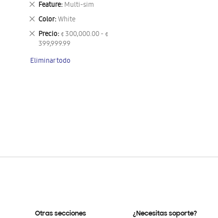
Eliminar
Feature
Multi-sim
este
Eliminar
Color
White
artículo
este
Eliminar
Precio
¢ 300,000.00 - ¢
artículo
este
399,999.99
artículo
Eliminar todo
Otras secciones
¿Necesitas soporte?