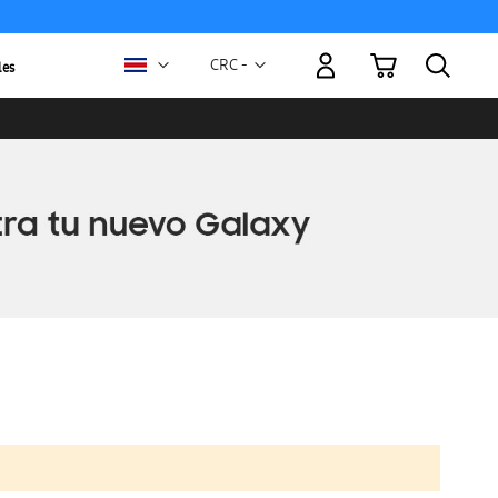
Mi carrito
Moneda
CRC -
les
colón
costarricense