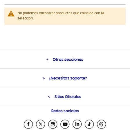
No podemos encontrar productos que coincida con la
selección.
Otras secciones
Conócenos
¿Necesitas soporte?
Soporte
Venta a Empresas - B2B
Soporte telefónico
Sitios Oficiales
Seguimiento de tu pedido
Soporte vía eMail
Condiciones de Compra
Preguntas Frecuentes
Samsung Costa Rica
Redes sociales
Tiendas Cercanas
Samsung Ecuador
Samsung El Salvador