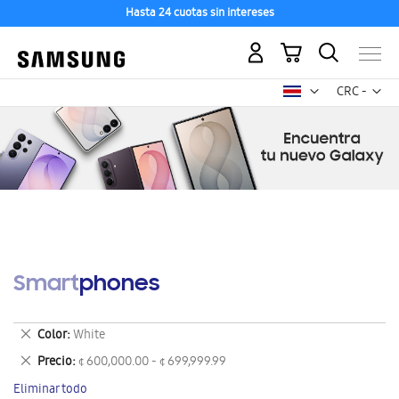
Hasta 24 cuotas sin intereses
Mi carrito
Mon
CRC -
colón
costarricen
Smartphones
Eliminar
Color
White
este
Eliminar
Precio
¢ 600,000.00 - ¢ 699,999.99
artículo
este
Eliminar todo
artículo