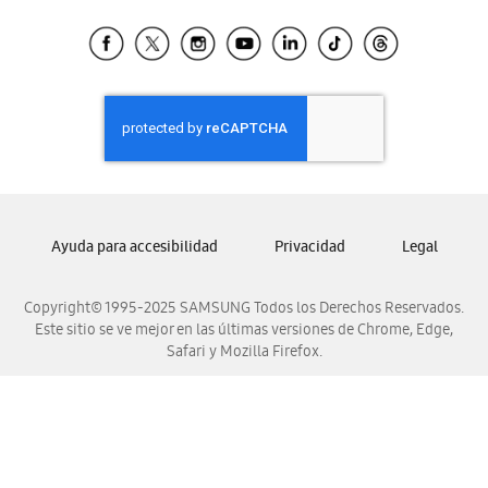
Tiendas Cercanas
Samsung Ecuador
Samsung El Salvador
Samsung Guatemala
Samsung Honduras
Samsung Nicaragua
Samsung Panamá
Samsung República Dominicana
Ayuda para accesibilidad
Privacidad
Legal
Samsung Venezuela
Copyright© 1995-2025 SAMSUNG Todos los Derechos Reservados.
Este sitio se ve mejor en las últimas versiones de Chrome, Edge,
Safari y Mozilla Firefox.