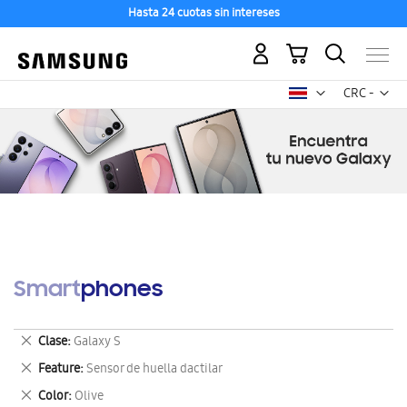
Hasta 24 cuotas sin intereses
Mi carrito
Mon
CRC -
colón
costarricen
Smartphones
Eliminar
Clase
Galaxy S
este
Eliminar
Feature
Sensor de huella dactilar
artículo
este
Eliminar
Color
Olive
artículo