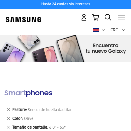
Hasta 24 cuotas sin intereses
Mi carrito
Mon
CRC -
colón
costarricen
Smartphones
Eliminar
Feature
Sensor de huella dactilar
este
Eliminar
Color
Olive
artículo
este
Eliminar
Tamaño de pantalla
6.0" - 6.9"
artículo