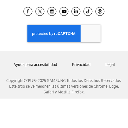
Tiendas Cercanas
Samsung Ecuador
Samsung El Salvador
Samsung Guatemala
Samsung Honduras
Samsung Nicaragua
Samsung Panamá
Samsung República Dominicana
Ayuda para accesibilidad
Privacidad
Legal
Samsung Venezuela
Copyright© 1995-2025 SAMSUNG Todos los Derechos Reservados.
Este sitio se ve mejor en las últimas versiones de Chrome, Edge,
Safari y Mozilla Firefox.