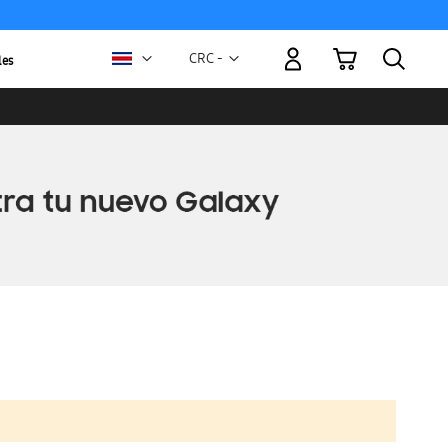
Mi carrito
Moneda
CRC -
les
colón
costarricense