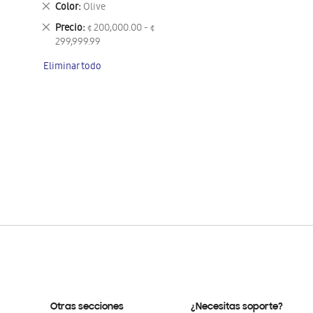
Eliminar
Color
Olive
este
Eliminar
Precio
¢ 200,000.00 - ¢
artículo
este
299,999.99
artículo
Eliminar todo
Otras secciones
¿Necesitas soporte?