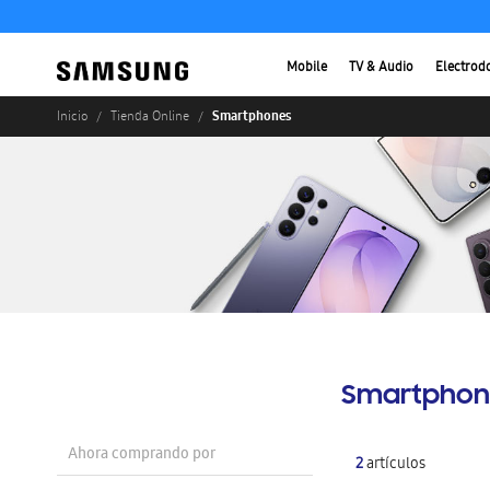
Mobile
TV & Audio
Electrod
Smartphones
Inicio
Tienda Online
Smartphon
Ahora comprando por
2
artículos