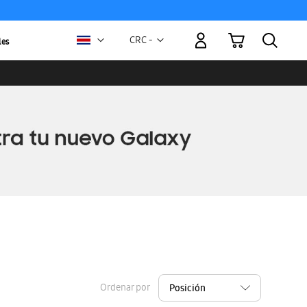
Mi carrito
Moneda
CRC -
les
colón
costarricense
Ordenar por