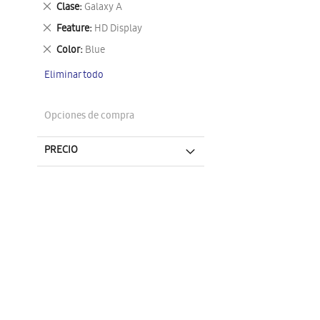
Eliminar
Clase
Galaxy A
este
Eliminar
Feature
HD Display
artículo
este
Eliminar
Color
Blue
artículo
este
Eliminar todo
artículo
Opciones de compra
PRECIO