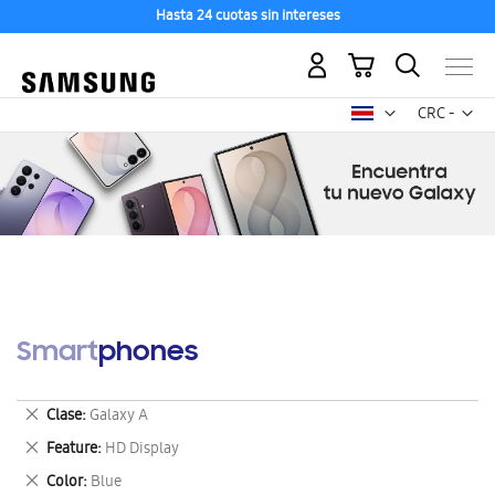
Hasta 24 cuotas sin intereses
Mi carrito
Mon
CRC -
colón
costarricen
Smartphones
Eliminar
Clase
Galaxy A
este
Eliminar
Feature
HD Display
artículo
este
Eliminar
Color
Blue
artículo