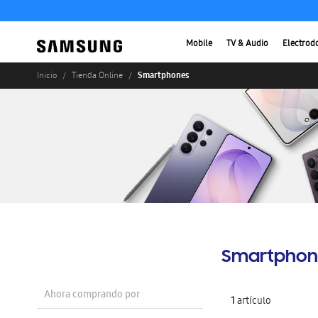
Mobile
TV & Audio
Electrod
Smartphones
Inicio
Tienda Online
Smartphon
Ahora comprando por
1
artículo