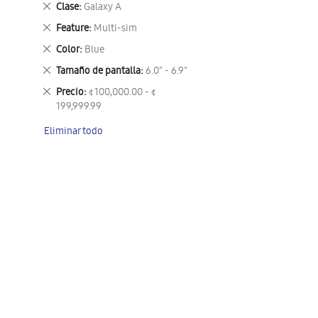
Eliminar
Clase
Galaxy A
este
Eliminar
Feature
Multi-sim
artículo
este
Eliminar
Color
Blue
artículo
este
Eliminar
Tamaño de pantalla
6.0" - 6.9"
artículo
este
Eliminar
Precio
¢ 100,000.00 - ¢
artículo
este
199,999.99
artículo
Eliminar todo