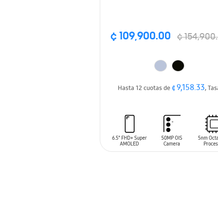
¢ 109,900.00
¢ 154,900
¢ 9,158.33
Hasta 12 cuotas de
, Ta
AÑADIR AL CARRITO