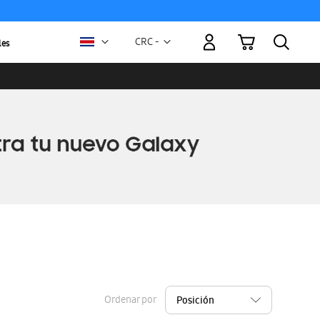
Mi carrito
Moneda
CRC -
les
colón
costarricense
Ordenar por