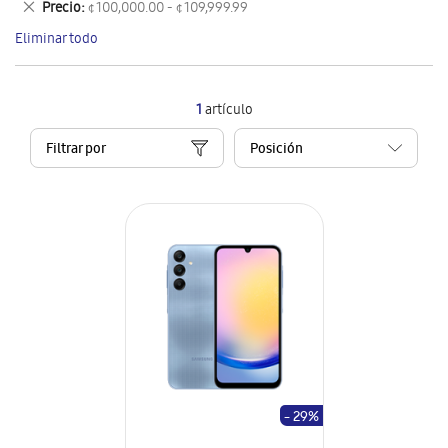
Eliminar
Precio
¢ 100,000.00 - ¢ 109,999.99
artículo
este
Eliminar todo
artículo
1
artículo
Filtrar por
- 29%