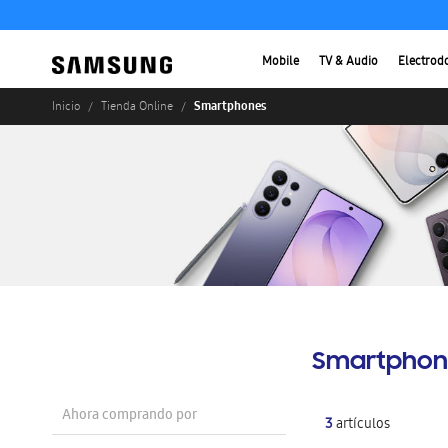
Mobile
TV & Audio
Electrod
Smartphones
Inicio
Tienda Online
Smartphon
Ahora comprando por
3
artículos