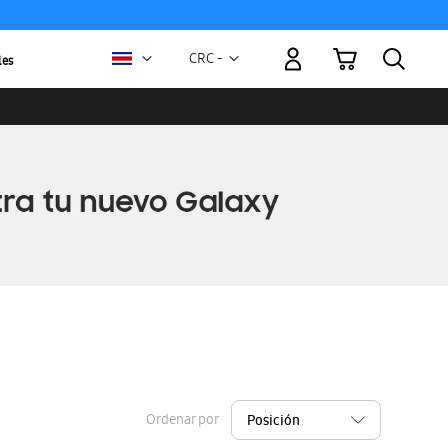
Mi carrito
Moneda
CRC -
les
colón
costarricense
Ordenar por