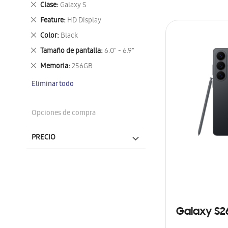
Eliminar
Clase
Galaxy S
este
Eliminar
Feature
HD Display
artículo
este
Eliminar
Color
Black
artículo
este
Eliminar
Tamaño de pantalla
6.0" - 6.9"
artículo
este
Eliminar
Memoria
256GB
artículo
este
Eliminar todo
artículo
Opciones de compra
PRECIO
Galaxy S2