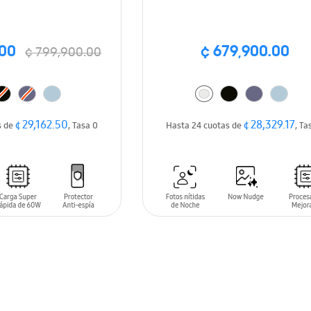
.00
¢ 679,900.00
¢ 799,900.00
¢ 29,162.50
¢ 28,329.17
s de
, Tasa 0
Hasta 24 cuotas de
, Ta
ARRITO
AÑADIR AL CARRITO