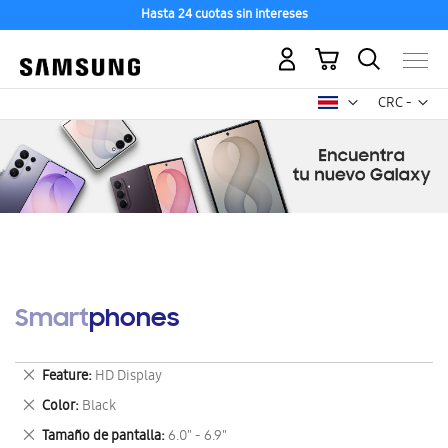
Hasta 24 cuotas sin intereses
Mi carrito
Mon
CRC -
colón
costarricen
Smartphones
Eliminar
Feature
HD Display
este
Eliminar
Color
Black
artículo
este
Eliminar
Tamaño de pantalla
6.0" - 6.9"
artículo