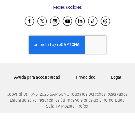
Condiciones de Compra
Preguntas Frecuentes
Samsung Costa Rica
Redes sociales
Tiendas Cercanas
Samsung Ecuador
Samsung El Salvador
Samsung Guatemala
Samsung Honduras
Samsung Nicaragua
Samsung Panamá
Samsung República Dominicana
Ayuda para accesibilidad
Privacidad
Legal
Samsung Venezuela
Copyright© 1995-2025 SAMSUNG Todos los Derechos Reservados.
Este sitio se ve mejor en las últimas versiones de Chrome, Edge,
Safari y Mozilla Firefox.