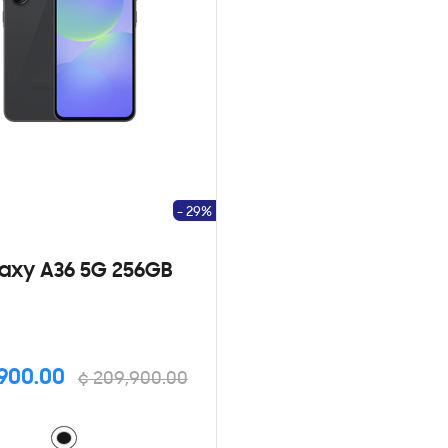
- 29%
axy A36 5G 256GB
,900.00
¢ 209,900.00