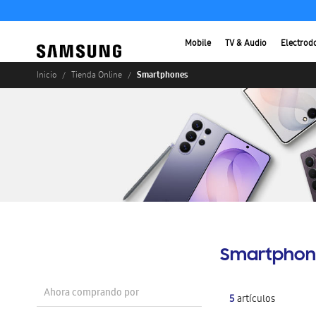
Mobile
TV & Audio
Electrod
Smartphones
Inicio
Tienda Online
Smartphon
Ahora comprando por
5
artículos