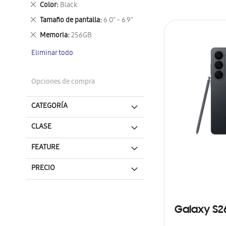
Eliminar
Color
Black
este
Eliminar
Tamaño de pantalla
6.0" - 6.9"
artículo
este
Eliminar
Memoria
256GB
artículo
este
Eliminar todo
artículo
Opciones de compra
CATEGORÍA
CLASE
FEATURE
PRECIO
Galaxy S2