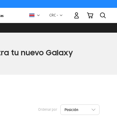
Mi carrito
Moneda
CRC -
les
colón
costarricense
Ordenar por