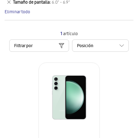
Eliminar
Tamaño de pantalla
6.0" - 6.9"
artículo
este
Eliminar todo
artículo
1
artículo
Filtrar por