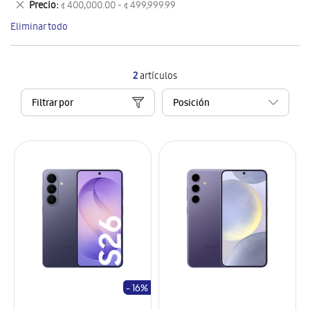
Eliminar
Precio
¢ 400,000.00 - ¢ 499,999.99
artículo
este
Eliminar todo
artículo
2
artículos
Filtrar por
- 16%