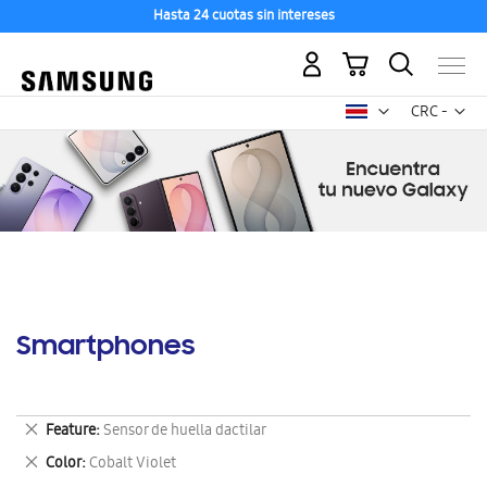
Hasta 24 cuotas sin intereses
Mi carrito
Mon
CRC -
colón
costarricen
Smartphones
Eliminar
Feature
Sensor de huella dactilar
este
Eliminar
Color
Cobalt Violet
artículo
este