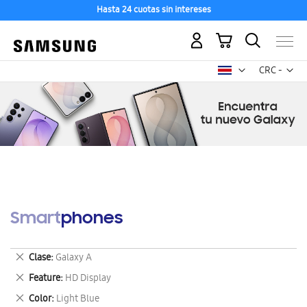
Hasta 24 cuotas sin intereses
Mi carrito
Mon
CRC -
colón
costarricen
Smartphones
Eliminar
Clase
Galaxy A
este
Eliminar
Feature
HD Display
artículo
este
Eliminar
Color
Light Blue
artículo