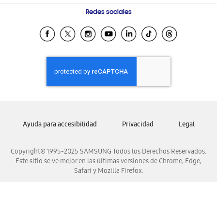
Condiciones de Compra
Preguntas Frecuentes
Samsung Costa Rica
Redes sociales
Tiendas Cercanas
Samsung Ecuador
Samsung El Salvador
Samsung Guatemala
Samsung Honduras
Samsung Nicaragua
Samsung Panamá
Samsung República Dominicana
Ayuda para accesibilidad
Privacidad
Legal
Samsung Venezuela
Copyright© 1995-2025 SAMSUNG Todos los Derechos Reservados.
Este sitio se ve mejor en las últimas versiones de Chrome, Edge,
Safari y Mozilla Firefox.