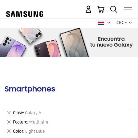
Mi carrito
Mon
CRC -
colón
costarricen
Smartphones
Eliminar
Clase
Galaxy A
este
Eliminar
Feature
Multi-sim
artículo
este
Eliminar
Color
Light Blue
artículo
este