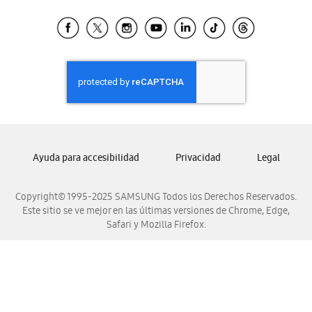
Tiendas Cercanas
Samsung Ecuador
Samsung El Salvador
Samsung Guatemala
Samsung Honduras
Samsung Nicaragua
Samsung Panamá
Samsung República Dominicana
Ayuda para accesibilidad
Privacidad
Legal
Samsung Venezuela
Copyright© 1995-2025 SAMSUNG Todos los Derechos Reservados.
Este sitio se ve mejor en las últimas versiones de Chrome, Edge,
Safari y Mozilla Firefox.