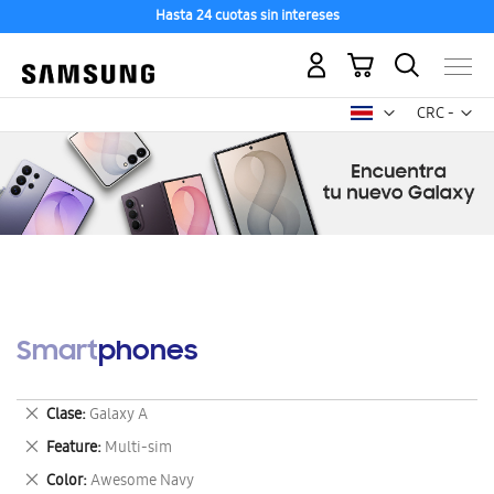
Hasta 24 cuotas sin intereses
Mi carrito
Mon
CRC -
colón
costarricen
Smartphones
Eliminar
Clase
Galaxy A
este
Eliminar
Feature
Multi-sim
artículo
este
Eliminar
Color
Awesome Navy
artículo