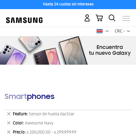
Hasta 24 cuotas sin intereses
Mi carrito
Mon
CRC -
colón
costarricen
Smartphones
Eliminar
Feature
Sensor de huella dactilar
este
Eliminar
Color
Awesome Navy
artículo
este
Eliminar
Precio
¢ 200,000.00 - ¢ 299,999.99
artículo