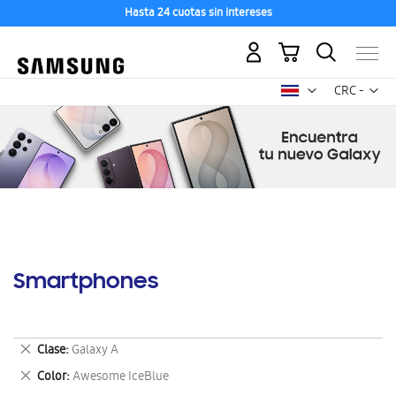
Hasta 24 cuotas sin intereses
Mi carrito
Mon
CRC -
colón
costarricen
Smartphones
Eliminar
Clase
Galaxy A
este
Eliminar
Color
Awesome IceBlue
artículo
este