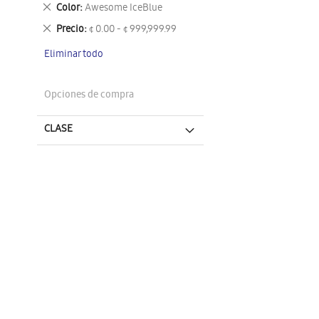
este
Eliminar
Color
Awesome IceBlue
artículo
este
Eliminar
Precio
¢ 0.00 - ¢ 999,999.99
artículo
este
Eliminar todo
artículo
Opciones de compra
CLASE