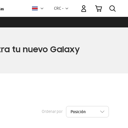
Mi carrito
Moneda
CRC -
les
colón
costarricense
Ordenar por