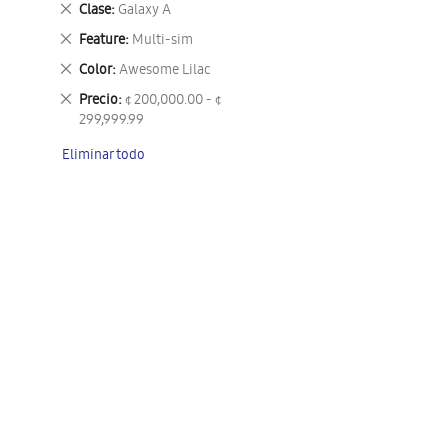
Eliminar
Clase
Galaxy A
este
Eliminar
Feature
Multi-sim
artículo
este
Eliminar
Color
Awesome Lilac
artículo
este
Eliminar
Precio
¢ 200,000.00 - ¢
artículo
este
299,999.99
artículo
Eliminar todo