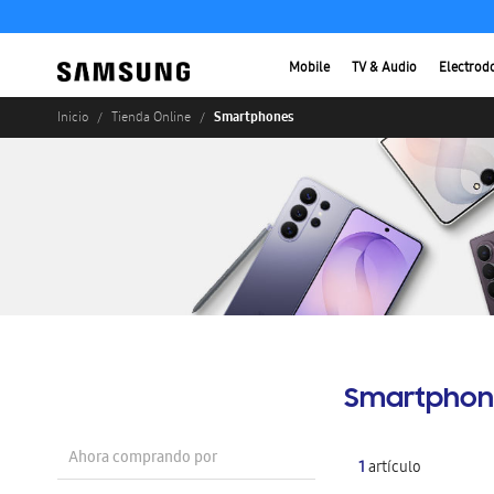
Mobile
TV & Audio
Electrod
Smartphones
Inicio
Tienda Online
Smartphon
Ahora comprando por
1
artículo