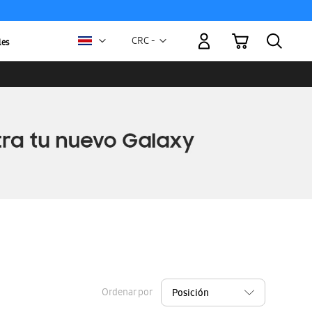
Mi carrito
Moneda
CRC -
les
colón
costarricense
Ordenar por