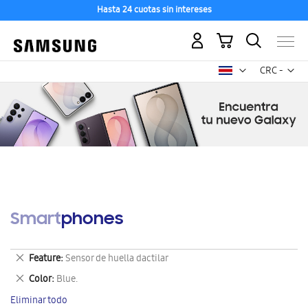
Hasta 24 cuotas sin intereses
Mi carrito
Mon
CRC -
colón
costarricen
Smartphones
Eliminar
Feature
Sensor de huella dactilar
este
Eliminar
Color
Blue.
artículo
este
Eliminar todo
artículo