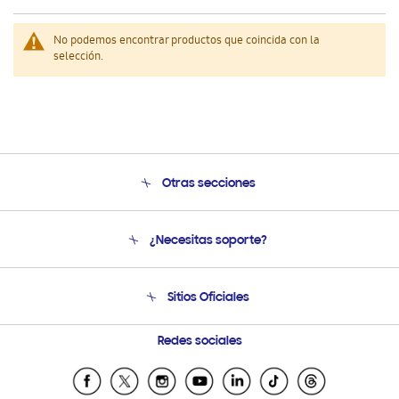
No podemos encontrar productos que coincida con la
selección.
Otras secciones
Conócenos
¿Necesitas soporte?
Soporte
Venta a Empresas - B2B
Soporte telefónico
Sitios Oficiales
Seguimiento de tu pedido
Soporte vía eMail
Condiciones de Compra
Preguntas Frecuentes
Samsung Costa Rica
Redes sociales
Tiendas Cercanas
Samsung Ecuador
Samsung El Salvador