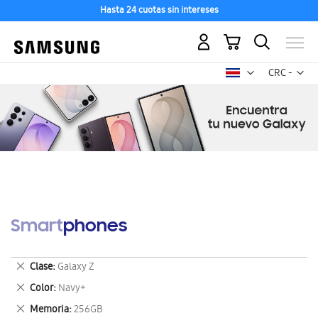
Hasta 24 cuotas sin intereses
Mi carrito
Mon
CRC -
colón
costarricen
Smartphones
Eliminar
Clase
Galaxy Z
este
Eliminar
Color
Navy+
artículo
este
Eliminar
Memoria
256GB
artículo