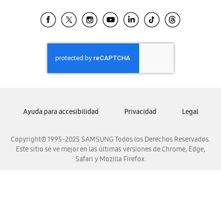
Tiendas Cercanas
Samsung Ecuador
Samsung El Salvador
Samsung Guatemala
Samsung Honduras
Samsung Nicaragua
Samsung Panamá
Samsung República Dominicana
Ayuda para accesibilidad
Privacidad
Legal
Samsung Venezuela
Copyright© 1995-2025 SAMSUNG Todos los Derechos Reservados.
Este sitio se ve mejor en las últimas versiones de Chrome, Edge,
Safari y Mozilla Firefox.