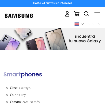
Hasta 24 cuotas sin intereses
Mi carrito
Mon
CRC -
colón
costarricen
Smartphones
Eliminar
Clase
Galaxy S
este
Eliminar
Color
Gray.
artículo
este
Eliminar
Camara
24MP o más
artículo