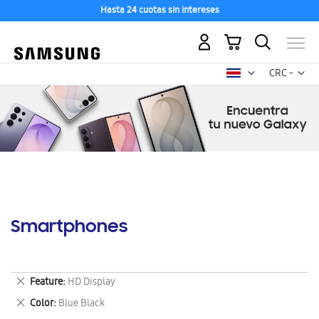
Hasta 24 cuotas sin intereses
Mi carrito
Mon
CRC -
colón
costarricen
Smartphones
Eliminar
Feature
HD Display
este
Eliminar
Color
Blue Black
artículo
este