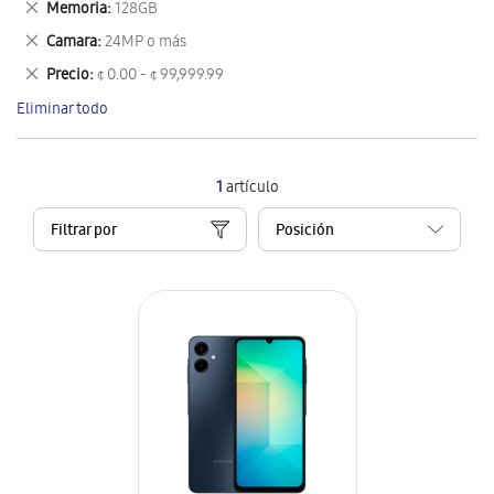
Eliminar
Memoria
128GB
artículo
este
Eliminar
Camara
24MP o más
artículo
este
Eliminar
Precio
¢ 0.00 - ¢ 99,999.99
artículo
este
Eliminar todo
artículo
1
artículo
Filtrar por