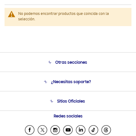
No podemos encontrar productos que coincida con la
selección.
Otras secciones
Conócenos
¿Necesitas soporte?
Soporte
Venta a Empresas - B2B
Soporte telefónico
Sitios Oficiales
Seguimiento de tu pedido
Soporte vía eMail
Condiciones de Compra
Preguntas Frecuentes
Samsung Costa Rica
Redes sociales
Tiendas Cercanas
Samsung Ecuador
Samsung El Salvador