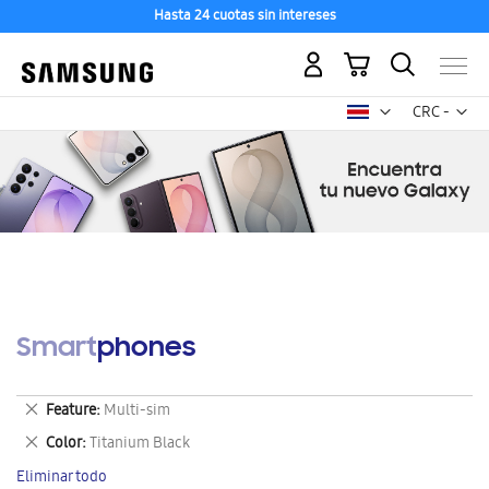
Hasta 24 cuotas sin intereses
Mi carrito
Mon
CRC -
colón
costarricen
Smartphones
Eliminar
Feature
Multi-sim
este
Eliminar
Color
Titanium Black
artículo
este
Eliminar todo
artículo