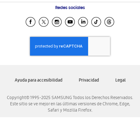
Condiciones de Compra
Preguntas Frecuentes
Samsung Costa Rica
Redes sociales
Tiendas Cercanas
Samsung Ecuador
Samsung El Salvador
Samsung Guatemala
Samsung Honduras
Samsung Nicaragua
Samsung Panamá
Samsung República Dominicana
Ayuda para accesibilidad
Privacidad
Legal
Samsung Venezuela
Copyright© 1995-2025 SAMSUNG Todos los Derechos Reservados.
Este sitio se ve mejor en las últimas versiones de Chrome, Edge,
Safari y Mozilla Firefox.