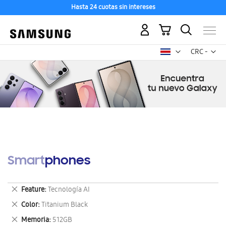
Hasta 24 cuotas sin intereses
Mi carrito
Mon
CRC -
colón
costarricen
Smartphones
Eliminar
Feature
Tecnología AI
este
Eliminar
Color
Titanium Black
artículo
este
Eliminar
Memoria
512GB
artículo