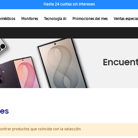
Hasta 24 cuotas sin intereses
Compra ahora con ENVÍO GRATIS
omésticos
Monitores
Tecnología AI
Promociones del mes
Ventas especia
es
ntrar productos que coincida con la selección.