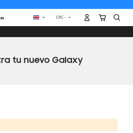
Mi carrito
Moneda
CRC -
les
colón
costarricense