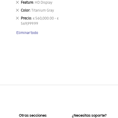
Eliminar
Feature
HD Display
este
Eliminar
Color
Titanium Gray
artículo
este
Eliminar
Precio
¢ 560,000.00 - ¢
artículo
este
569,999.99
artículo
Eliminar todo
Otras secciones
¿Necesitas soporte?