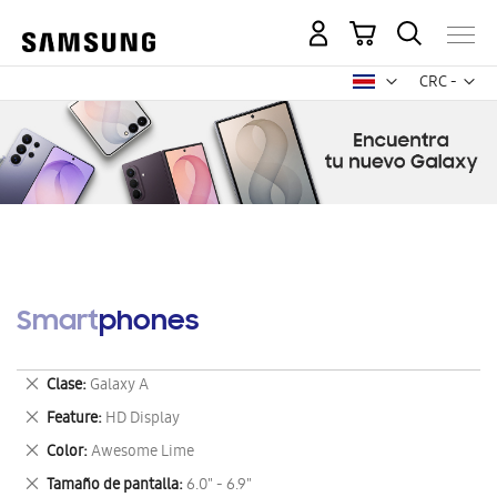
Mi carrito
Mon
CRC -
colón
costarricen
Smartphones
Eliminar
Clase
Galaxy A
este
Eliminar
Feature
HD Display
artículo
este
Eliminar
Color
Awesome Lime
artículo
este
Eliminar
Tamaño de pantalla
6.0" - 6.9"
artículo