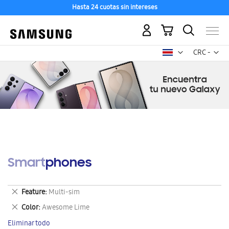
Hasta 24 cuotas sin intereses
Mi carrito
Mon
CRC -
colón
costarricen
Smartphones
Eliminar
Feature
Multi-sim
este
Eliminar
Color
Awesome Lime
artículo
este
Eliminar todo
artículo