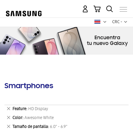
Mi carrito
Mon
CRC -
colón
costarricen
Smartphones
Eliminar
Feature
HD Display
este
Eliminar
Color
Awesome White
artículo
este
Eliminar
Tamaño de pantalla
6.0" - 6.9"
artículo
este