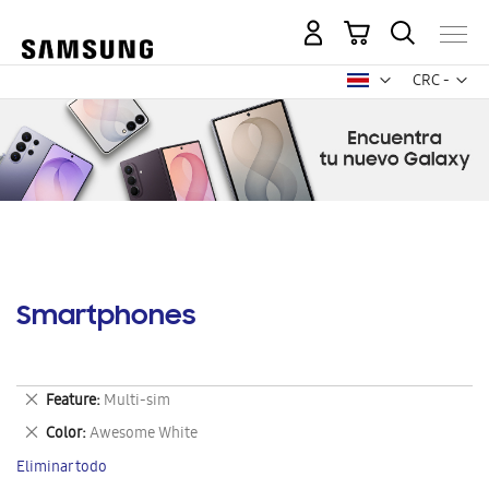
Mi carrito
Mon
CRC -
colón
costarricen
Smartphones
Eliminar
Feature
Multi-sim
este
Eliminar
Color
Awesome White
artículo
este
Eliminar todo
artículo