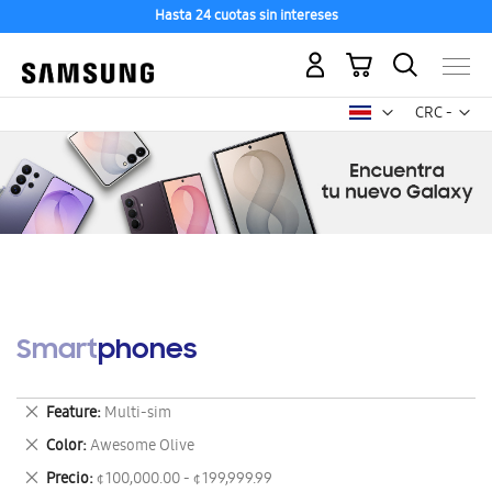
Hasta 24 cuotas sin intereses
Mi carrito
Mon
CRC -
colón
costarricen
Smartphones
Eliminar
Feature
Multi-sim
este
Eliminar
Color
Awesome Olive
artículo
este
Eliminar
Precio
¢ 100,000.00 - ¢ 199,999.99
artículo