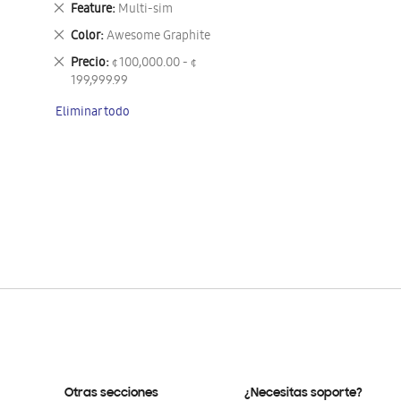
Eliminar
Feature
Multi-sim
este
Eliminar
Color
Awesome Graphite
artículo
este
Eliminar
Precio
¢ 100,000.00 - ¢
artículo
este
199,999.99
artículo
Eliminar todo
Otras secciones
¿Necesitas soporte?