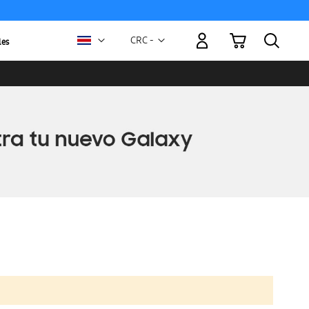
Mi carrito
Moneda
CRC -
les
colón
costarricense