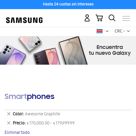
Hasta 24 cuotas sin intereses
Mi carrito
Mon
CRC -
colón
costarricen
Smartphones
Eliminar
Color
Awesome Graphite
este
Eliminar
Precio
¢ 170,000.00 - ¢ 179,999.99
artículo
este
Eliminar todo
artículo