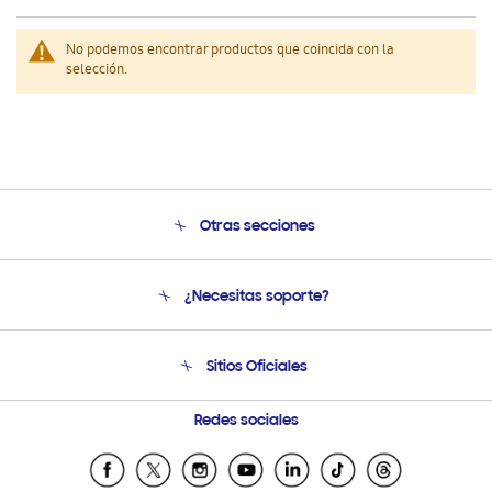
No podemos encontrar productos que coincida con la
selección.
Otras secciones
Conócenos
¿Necesitas soporte?
Soporte
Venta a Empresas - B2B
Soporte telefónico
Sitios Oficiales
Seguimiento de tu pedido
Soporte vía eMail
Condiciones de Compra
Preguntas Frecuentes
Samsung Costa Rica
Redes sociales
Tiendas Cercanas
Samsung Ecuador
Samsung El Salvador