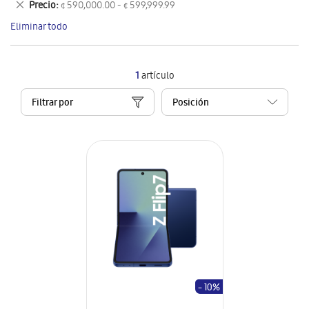
Eliminar
Precio
¢ 590,000.00 - ¢ 599,999.99
artículo
este
Eliminar todo
artículo
1
artículo
Filtrar por
- 10%