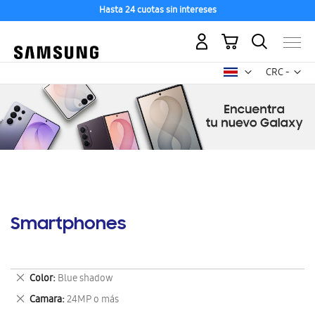
Hasta 24 cuotas sin intereses
Mi carrito
Mon
CRC -
colón
costarricen
Smartphones
Eliminar
Color
Blue shadow
este
Eliminar
Camara
24MP o más
artículo
este