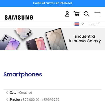
Hasta 24 cuotas sin intereses
Mi carrito
Mon
CRC -
colón
costarricen
Smartphones
Eliminar
Color
Coral red
este
Eliminar
Precio
¢ 590,000.00 - ¢ 599,999.99
artículo
este