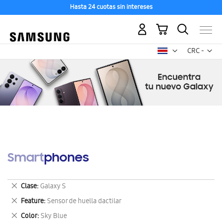
Hasta 24 cuotas sin intereses
Mi carrito
Mon
CRC -
colón
costarricen
Smartphones
Eliminar
Clase
Galaxy S
este
Eliminar
Feature
Sensor de huella dactilar
artículo
este
Eliminar
Color
Sky Blue
artículo