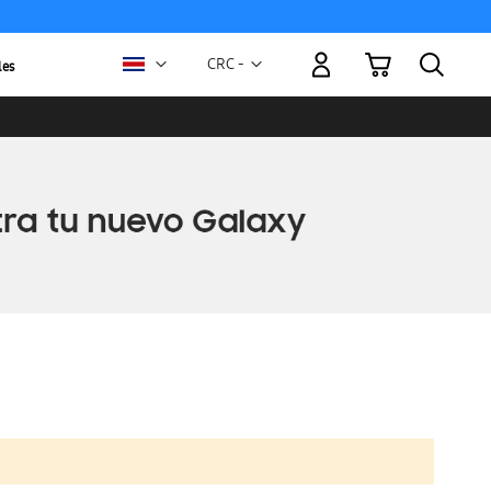
Mi carrito
Moneda
CRC -
les
colón
costarricense