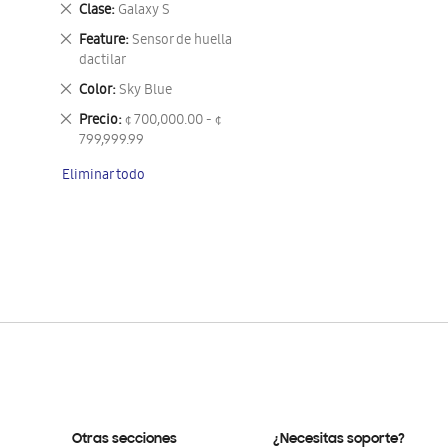
Eliminar
Clase
Galaxy S
este
Eliminar
Feature
Sensor de huella
artículo
este
dactilar
artículo
Eliminar
Color
Sky Blue
este
Eliminar
Precio
¢ 700,000.00 - ¢
artículo
este
799,999.99
artículo
Eliminar todo
Otras secciones
¿Necesitas soporte?