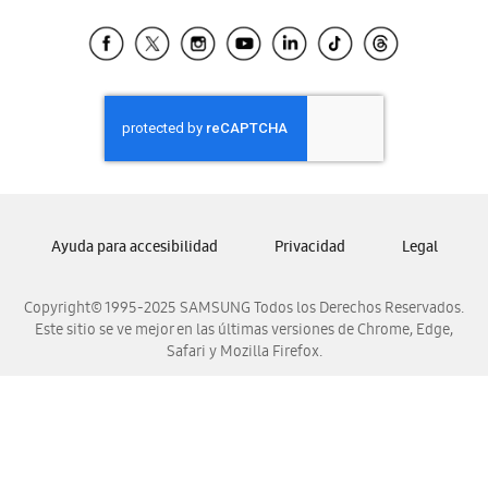
Tiendas Cercanas
Samsung Ecuador
Samsung El Salvador
Samsung Guatemala
Samsung Honduras
Samsung Nicaragua
Samsung Panamá
Samsung República Dominicana
Ayuda para accesibilidad
Privacidad
Legal
Samsung Venezuela
Copyright© 1995-2025 SAMSUNG Todos los Derechos Reservados.
Este sitio se ve mejor en las últimas versiones de Chrome, Edge,
Safari y Mozilla Firefox.