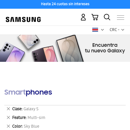
Hasta 24 cuotas sin intereses
Mi carrito
Mon
CRC -
colón
costarricen
Smartphones
Eliminar
Clase
Galaxy S
este
Eliminar
Feature
Multi-sim
artículo
este
Eliminar
Color
Sky Blue
artículo